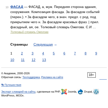
ФАСАД
— ФАСАД, а, муж. Передняя сторона здания,
10
сооружения. Композиция фасада. За фасадом событий
(перен.). • За фасадом чего, в знач. предл. с род. под
прикрытием чего н. За фасадом красивых фраз. | прил.
фасадный, ая, ое. Толковый словарь Ожегова. С.И …
Толковый словарь Ожегова
Страницы
Следующая
→
1
2
3
4
5
6
7
8
9
10
11
12
13
© Академик, 2000-2026
18+
Обратная связь:
Техподдержка
,
Реклама на сайте
👣 Путешествия
Экспорт словарей на сайты
, сделанные на PHP,
Joomla,
Drupal,
WordPress, MODx.