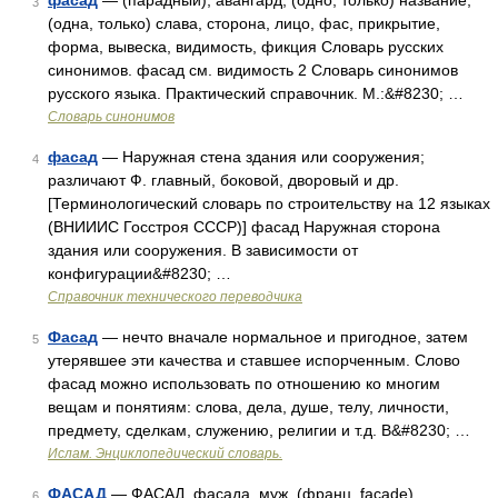
фасад
— (парадный); авангард; (одно, только) название,
3
(одна, только) слава, сторона, лицо, фас, прикрытие,
форма, вывеска, видимость, фикция Словарь русских
синонимов. фасад см. видимость 2 Словарь синонимов
русского языка. Практический справочник. М.:&#8230; …
Словарь синонимов
фасад
— Наружная стена здания или сооружения;
4
различают Ф. главный, боковой, дворовый и др.
[Терминологический словарь по строительству на 12 языках
(ВНИИИС Госстроя СССР)] фасад Наружная сторона
здания или сооружения. В зависимости от
конфигурации&#8230; …
Справочник технического переводчика
Фасад
— нечто вначале нормальное и пригодное, затем
5
утерявшее эти качества и ставшее испорченным. Слово
фасад можно использовать по отношению ко многим
вещам и понятиям: слова, дела, душе, телу, личности,
предмету, сделкам, служению, религии и т.д. В&#8230; …
Ислам. Энциклопедический словарь.
ФАСАД
— ФАСАД, фасада, муж. (франц. facade).
6