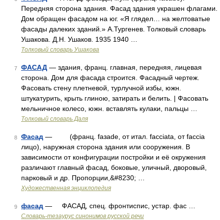
Передняя сторона здания. Фасад здания украшен флагами.
Дом обращен фасадом на юг. «Я глядел… на желтоватые
фасады далеких зданий.» А.Тургенев. Толковый словарь
Ушакова. Д.Н. Ушаков. 1935 1940 …
Толковый словарь Ушакова
ФАСАД
— здания, франц. главная, передняя, лицевая
7
сторона. Дом для фасада строится. Фасадный чертеж.
Фасовать стену плетневой, турлучной избы, южн.
штукатурить, крыть глиною, затирать и белить. | Фасовать
мельничное колесо, южн. вставлять кулаки, пальцы …
Толковый словарь Даля
Фасад
— (франц. faзade, от итал. facciata, от faccia
8
лицо), наружная сторона здания или сооружения. В
зависимости от конфигурации постройки и её окружения
различают главный фасад, боковые, уличный, дворовый,
парковый и др. Пропорции,&#8230; …
Художественная энциклопедия
фасад
— ФАСАД, спец. фронтиспис, устар. фас …
9
Словарь-тезаурус синонимов русской речи